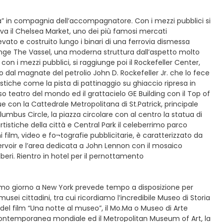
la” in compagnia dell’accompagnatore. Con i mezzi pubblici si
va il Chelsea Market, uno dei più famosi mercati
evato e costruito lungo i binari di una ferrovia dismessa
iunge The Vassel, una moderna struttura dall’aspetto molto
on i mezzi pubblici, si raggiunge poi il Rockefeller Center,
 dal magnate del petrolio John D. Rockefeller Jr. che lo fece
ristiche come la pista di pattinaggio su ghiaccio ripresa in
oso teatro del mondo ed il grattacielo GE Building con il Top of
e con la Cattedrale Metropolitana di St.Patrick, principale
lumbus Circle, la piazza circolare con al centro la statua di
rtistiche della città e Central Park il celeberrimo parco
 film, video e fo¬tografie pubblicitarie, è caratterizzato da
eservoir e l’area dedicata a John Lennon con il mosaico
iberi. Rientro in hotel per il pernottamento
ltimo giorno a New York prevede tempo a disposizione per
musei cittadini, tra cui ricordiamo l’incredibile Museo di Storia
et del film “Una notte al museo”, il Mo.Ma o Museo di Arte
e contemporanea mondiale ed il Metropolitan Museum of Art, la