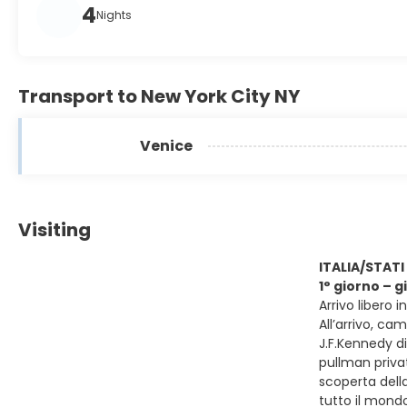
4
Nights
Transport to New York City NY
Venice
Visiting
ITALIA/STATI
1° giorno – 
Arrivo libero 
All’arrivo, cam
J.F.Kennedy di
pullman privat
scoperta dell
tutto il mondo