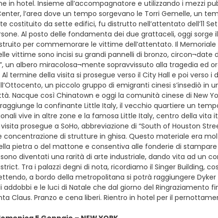
e in hotel. Insieme all’accompagnatore e utilizzando i mezzi pub
enter, l’area dove un tempo sorgevano le Torri Gemelle, un te
e costituito da sette edifici, fu distrutto nell’attentato dell’1
sone. Al posto delle fondamenta dei due grattaceli, oggi sorge i
costruito per commemorare le vittime dell’attentato. Il Memorial
elle vittime sono incisi su grandi pannelli di bronzo, circon¬date
”, un albero miracolosa¬mente sopravvissuto alla tragedia ed ora 
. Al termine della visita si prosegue verso il City Hall e poi verso i 
ll’Ottocento, un piccolo gruppo di emigranti cinesi s’insediò in 
ttà. Nacque così Chinatown e oggi la comunità cinese di New York
raggiunge la confinante Little Italy, il vecchio quartiere un temp
onali vive in altre zone e la famosa Little Italy, centro della vi
 visita prosegue a SoHo, abbreviazione di “South of Houston Stree
 concentrazione di strutture in ghisa. Questo materiale era mol
la pietra o del mattone e consentiva alle fonderie di stampare 
i sono diventati una rarità di arte industriale, dando vita ad un
District. Tra i palazzi degni di nota, ricordiamo il Singer Buildin
endo, a bordo della metropolitana si potrà raggiungere Dyker He
 addobbi e le luci di Natale che dal giorno del Ringraziamento fi
anta Claus. Pranzo e cena liberi. Rientro in hotel per il pernottam