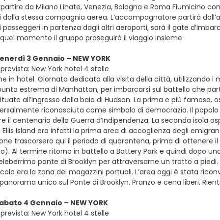
e partire da Milano Linate, Venezia, Bologna e Roma Fiumicino con vo
ati dalla stessa compagnia aerea. L’accompagnatore partirà dall’
 i passeggeri in partenza dagli altri aeroporti, sarà il gate d’imb
 quel momento il gruppo proseguirà il viaggio insieme
venerdì 3 Gennaio – NEW YORK
prevista: New York hotel 4 stelle
e in hotel. Giornata dedicata alla visita della città, utilizzando i
punta estrema di Manhattan, per imbarcarsi sul battello che parte d
situate all’ingresso della baia di Hudson. La prima e più famosa, os
versalmente riconosciuta come simbolo di democrazia. Il popolo 
l centenario della Guerra d’Indipendenza. La seconda isola ospita
di Ellis Island era infatti la prima area di accoglienza degli emigra
sone trascorsero qui il periodo di quarantena, prima di ottenere il
ro). Al termine ritorno in battello a Battery Park e quindi dopo una
eleberrimo ponte di Brooklyn per attraversarne un tratto a piedi. 
colo era la zona dei magazzini portuali. L’area oggi è stata rico
anorama unico sul Ponte di Brooklyn. Pranzo e cena liberi. Rient
 sabato 4 Gennaio – NEW YORK
prevista: New York hotel 4 stelle