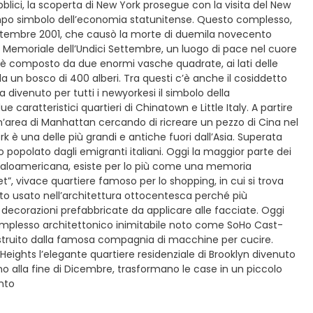
blici, la scoperta di New York prosegue con la visita del New
mpo simbolo dell’economia statunitense. Questo complesso,
1 Settembre 2001, che causò la morte di duemila novecento
l Memoriale dell’Undici Settembre, un luogo di pace nel cuore
e è composto da due enormi vasche quadrate, ai lati delle
 da un bosco di 400 alberi. Tra questi c’è anche il cosiddetto
divenuto per tutti i newyorkesi il simbolo della
due caratteristici quartieri di Chinatown e Little Italy. A partire
un’area di Manhattan cercando di ricreare un pezzo di Cina nel
 è una delle più grandi e antiche fuori dall’Asia. Superata
o popolato dagli emigranti italiani. Oggi la maggior parte dei
ta italoamericana, esiste per lo più come una memoria
t”, vivace quartiere famoso per lo shopping, in cui si trova
to usato nell’architettura ottocentesca perché più
decorazioni prefabbricate da applicare alle facciate. Oggi
 complesso architettonico inimitabile noto come SoHo Cast-
g, costruito dalla famosa compagnia di macchine per cucire.
ights l’elegante quartiere residenziale di Brooklyn divenuto
no alla fine di Dicembre, trasformano le case in un piccolo
ento