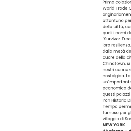
Prima colazion
World Trade C
originariament
ottantuno per
della città, 
quali i nomi d
“Survivor Tree
loro resilienza
dalla metà de
cuore della ci
Chinatown, si 
nostri connazi
nostalgica. La
un’importante
economico del
questi palazz
Iron Historic 
Tempo permett
famoso per gli
villaggio di S
NEW YORK