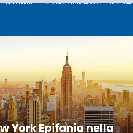
L SOUND TRAVEL
+39070453923 / PER EMERGENZE: +39 02 3986442
w York Epifania nella