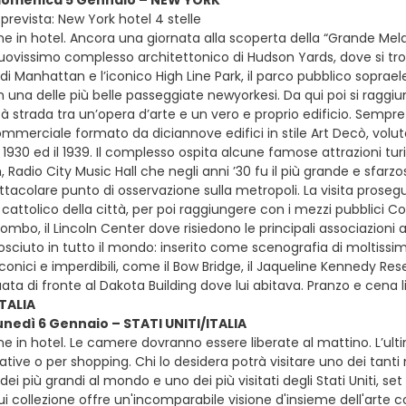
 domenica 5 Gennaio – NEW YORK
prevista: New York hotel 4 stelle
ne in hotel. Ancora una giornata alla scoperta della “Grande Me
nuovissimo complesso architettonico di Hudson Yards, dove si tro
i Manhattan e l’iconico High Line Park, il parco pubblico soprael
n una delle più belle passeggiate newyorkesi. Da qui poi si ragg
 strada tra un’opera d’arte e un vero e proprio edificio. Sempre c
merciale formato da diciannove edifici in stile Art Decò, voluto
il 1930 ed il 1939. Il complesso ospita alcune famose attrazioni tu
m, Radio City Music Hall che negli anni ’30 fu il più grande e sfarz
tacolare punto di osservazione sulla metropoli. La visita prosegu
 cattolico della città, per poi raggiungere con i mezzi pubblici Co
ombo, il Lincoln Center dove risiedono le principali associazioni a
sciuto in tutto il mondo: inserito come scenografia di moltissimi
iconici e imperdibili, come il Bow Bridge, il Jaqueline Kennedy R
uata di fronte al Dakota Building dove lui abitava. Pranzo e cena l
ITALIA
lunedì 6 Gennaio – STATI UNITI/ITALIA
ne in hotel. Le camere dovranno essere liberate al mattino. L’u
tative o per shopping. Chi lo desidera potrà visitare uno dei tanti 
dei più grandi al mondo e uno dei più visitati degli Stati Uniti, s
ui collezione offre un'incomparabile visione d'insieme dell'art