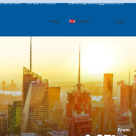
5 WHATSAPP: +39 333 571 6035
stefania@solviaggisardinia.it
Help
English
Login
From