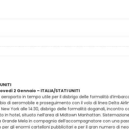
 UNITI
giovedì 2 Gennaio – ITALIA/STATI UNITI
in aeroporto in tempo utile per il disbrigo delle formalità d’imbarc
bio di aeromobile e proseguimento con il volo di linea Delta Airlines
 New York alle 14:30, disbrigo delle formalità doganali, incontro 
o in hotel, situato nell’area di Midtown Manhattan. Sistemazione n
a Grande Mela in compagnia dell’accompagnatore con una passe
 per gli enormi cartelloni pubblicitari e per il gran numero di ne