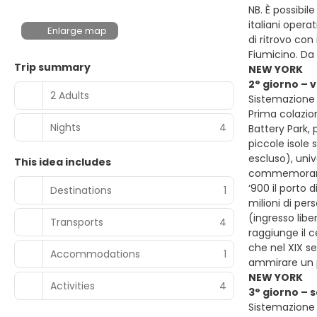
NB. È possibil
italiani oper
Enlarge map
di ritrovo con
Fiumicino. Da
Trip summary
NEW YORK
2° giorno – 
2 Adults
Sistemazione 
Prima colazion
Nights
4
Battery Park, 
piccole isole 
escluso), uni
This idea includes
commemorare i
‘900 il porto 
Destinations
1
milioni di per
(ingresso libe
Transports
4
raggiunge il c
che nel XIX se
Accommodations
1
ammirare un p
NEW YORK
Activities
4
3° giorno –
Sistemazione 