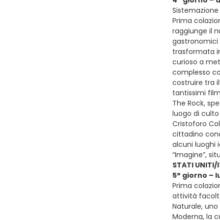
4° giorno –
Sistemazione 
Prima colazio
raggiunge il 
gastronomici d
trasformata i
curioso a metà
complesso com
costruire tra 
tantissimi fil
The Rock, spet
luogo di culto
Cristoforo Col
cittadino cono
alcuni luoghi 
“Imagine”, sit
STATI UNITI/
5° giorno – 
Prima colazio
attività facol
Naturale, uno 
Moderna, la c