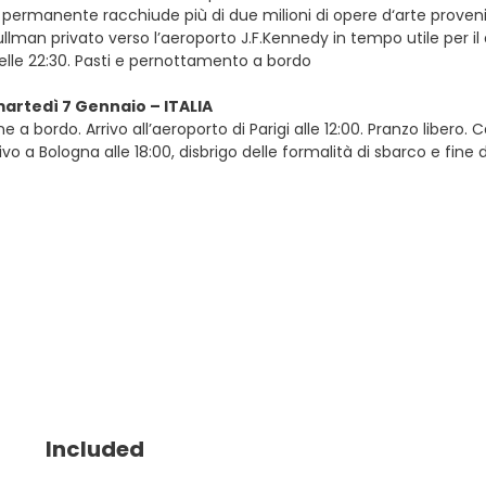
 permanente racchiude più di due milioni di opere d‘arte provenie
llman privato verso l’aeroporto J.F.Kennedy in tempo utile per il d
delle 22:30. Pasti e pernottamento a bordo
martedì 7 Gennaio – ITALIA
e a bordo. Arrivo all’aeroporto di Parigi alle 12:00. Pranzo libero.
rivo a Bologna alle 18:00, disbrigo delle formalità di sbarco e fine d
Included