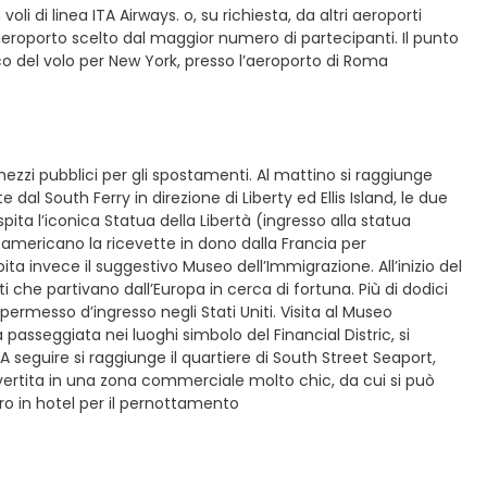
li di linea ITA Airways. o, su richiesta, da altri aeroporti
aeroporto scelto dal maggior numero di partecipanti. Il punto
arco del volo per New York, presso l’aeroporto di Roma
 mezzi pubblici per gli spostamenti. Al mattino si raggiunge
al South Ferry in direzione di Liberty ed Ellis Island, le due
pita l’iconica Statua della Libertà (ingresso alla statua
americano la ricevette in dono dalla Francia per
 invece il suggestivo Museo dell’Immigrazione. All’inizio del
nti che partivano dall’Europa in cerca di fortuna. Più di dodici
 permesso d’ingresso negli Stati Uniti. Visita al Museo
 passeggiata nei luoghi simbolo del Financial Distric, si
A seguire si raggiunge il quartiere di South Street Seaport,
nvertita in una zona commerciale molto chic, da cui si può
ro in hotel per il pernottamento