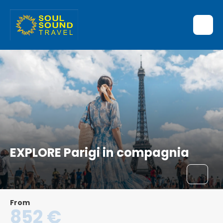
EXPLORE Parigi in compagnia
From
852 €