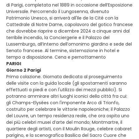
di Parigi, completata nel 1889 in occasione dell’Esposizione
Universale. Percorrendo il Lungosenna, divenuto
Patrimonio Unesco, si arriverà all'Ile de la Cité con la
Cattedrale di Notre Dame, capolavoro del gotico francese
che dovrebbe riaprire a dicembre 2024 a cinque anni dal
terribile incendio, la Conciergerie e il Palazzo del
Lussemburgo, all’interno dell’omonimo giardino e sede del
Senato francese. Al termine, sistemazione in hotel e
tempo a disposizione. Cena e pernottamento
PARIGI
Giorno 2 Parigi
Prima colazione. Giornata dedicata al proseguimento
delle visite con la guida locale (gli spostamenti saranno
effettuati a piedi e con l'utilizzo dei mezzi pubblici). Si
potranno ammirare altri luoghi iconici della città fra cui:
gli Champs-Elysées con l'imponente Arco di Trionfo,
costruito per celebrare le vittorie napoleoniche; il Palazzo
del Louvre, un tempo residenza reale, che ora ospita uno
dei più celebri musei d’arte del mondo; Montmartre, il
quartiere degli artisti, con il Moulin Rouge, celebre cabaret
parigino, e la scenografica Basilica del Sacro Cuore che