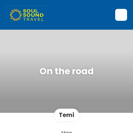
On the road
Temi
Mare