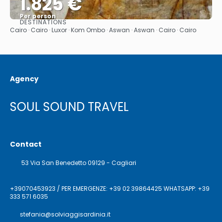
1.825 €
Per person
DESTINATIONS
See
Cairo · Cairo · Luxor · Kom Ombo · Aswan · Aswan · Cairo · Cairo
Agency
SOUL SOUND TRAVEL
Contact
53 Via San Benedetto 09129 - Cagliari
+39070453923 / PER EMERGENZE: +39 02 39864425 WHATSAPP: +39
333 571 6035
stefania@solviaggisardinia.it