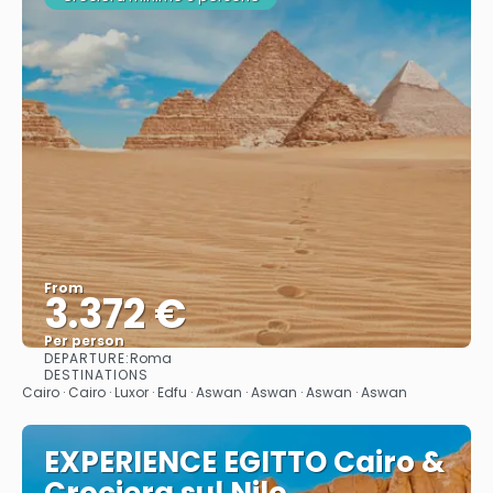
From
3.372 €
Per person
DEPARTURE:
Roma
See
DESTINATIONS
Cairo · Cairo · Luxor · Edfu · Aswan · Aswan · Aswan · Aswan
EXPERIENCE EGITTO Cairo &