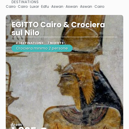
See
DESTINATIONS
Cairo · Cairo · Luxor · Edfu · Aswan · Aswan · Aswan · Cairo
EGITTO Cairo & Crociera
sul Nilo
4 DESTINATIONS
7 NIGHTS
Crociera minimo 2 persone
From