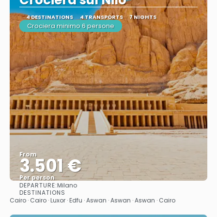
Crociera sul Nilo
4 DESTINATIONS
4 TRANSPORTS
7 NIGHTS
Crociera minimo 6 persone
From
3.501 €
Per person
DEPARTURE:
Milano
See
DESTINATIONS
Cairo · Cairo · Luxor · Edfu · Aswan · Aswan · Aswan · Cairo