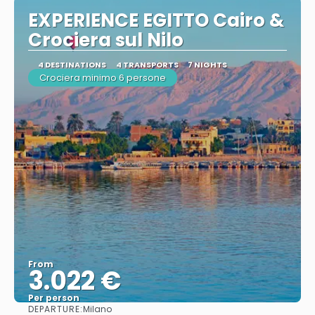
EXPERIENCE EGITTO Cairo &
Crociera sul Nilo
4 DESTINATIONS
4 TRANSPORTS
7 NIGHTS
Crociera minimo 6 persone
From
3.022 €
Per person
DEPARTURE:
Milano